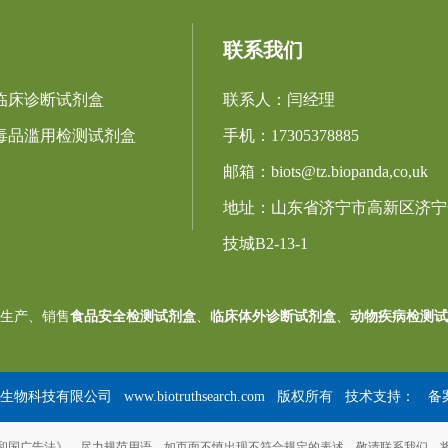
联系我们
临床诊断试剂盒
联系人：闫经理
毒品滥用检测试剂盒
手机：17305378885
邮箱：biots@tz.biopanda,co,uk
地址：山东省济宁市高新区济宁
技城B2-13-1
生产、销售
食品安全检测试剂盒
、
临床体外诊断试剂盒
、
动物疾病检测试
真生物科技有限公司 www.biotruthsearch.com 版权所有 技术支持：
备
和国广告法》，尽力规范用语。如页面不慎出现不符合规定的表述，敬请联系我们，